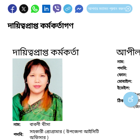
আপনার মতামত প্রদান করুন
দায়িত্বপ্রাপ্ত কর্মকর্তাগণ
দায়িত্বপ্রাপ্ত কর্মকর্তা
আপীল ক
নাম:
পদবি:
ফোন:
মোবাইল:
ইমেইল:
উপজ
কার
ঠিকানা :
জে
বাবলী খীসা
নাম:
সহকারী প্রোগ্রামার ( উপজেলা আইসিটি
পদবি:
অফিসার )