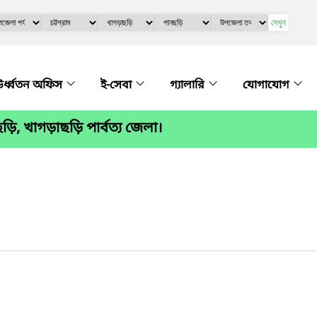
দেখুন
র্ধ্বতন অফিস
ই-সেবা
গ্যালারি
যোগাযোগ
ড়ি, খাগড়াছড়ি পার্বত্য জেলা।