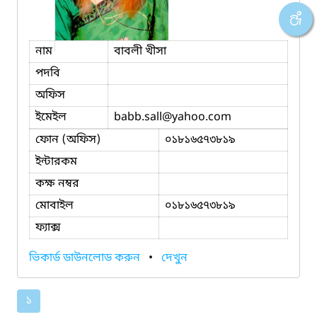
নাম
বাবলী খীসা
পদবি
অফিস
ইমেইল
babb.sall
@yahoo.com
ফোন (অফিস)
০১৮১৬৫৭৩৮১৯
ইন্টারকম
কক্ষ নম্বর
মোবাইল
০১৮১৬৫৭৩৮১৯
ফ্যাক্স
ভিকার্ড ডাউনলোড করুন
•
দেখুন
১