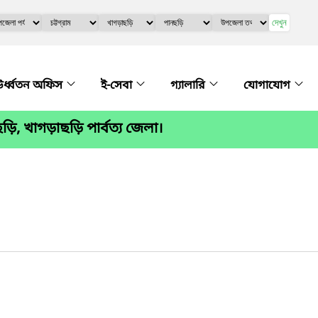
দেখুন
র্ধ্বতন অফিস
ই-সেবা
গ্যালারি
যোগাযোগ
ড়ি, খাগড়াছড়ি পার্বত্য জেলা।